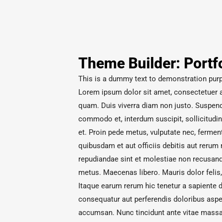
Theme Builder: Portf
This is a dummy text to demonstration purpo
Lorem ipsum dolor sit amet, consectetuer ad
quam. Duis viverra diam non justo. Suspendi
commodo et, interdum suscipit, sollicitudin
et. Proin pede metus, vulputate nec, fermen
quibusdam et aut officiis debitis aut rerum
repudiandae sint et molestiae non recusand
metus. Maecenas libero. Mauris dolor felis, s
Itaque earum rerum hic tenetur a sapiente d
consequatur aut perferendis doloribus asperi
accumsan. Nunc tincidunt ante vitae massa.